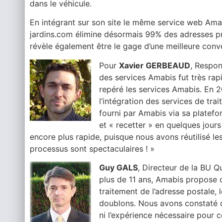
dans le véhicule.
En intégrant sur son site le même service web Am
jardins.com élimine désormais 99% des adresses pré
révèle également être le gage d’une meilleure conv
Pour
Xavier GERBEAUD
, Respon
des services Amabis fut très rap
repéré les services Amabis. En 201
l’intégration des services de t
fourni par Amabis via sa platef
et « recetter » en quelques jours
encore plus rapide, puisque nous avons réutilisé 
processus sont spectaculaires ! »
Guy GALS
, Directeur de la BU Q
plus de 11 ans, Amabis propose 
traitement de l’adresse postale, 
doublons. Nous avons constaté q
ni l’expérience nécessaire pour 