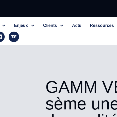
Enjeux
Clients
Actu
Ressources
GAMM V
sème une