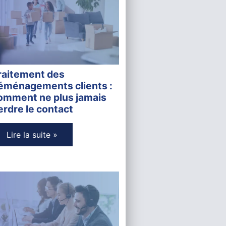
raitement des
éménagements clients :
omment ne plus jamais
erdre le contact
Lire la suite »