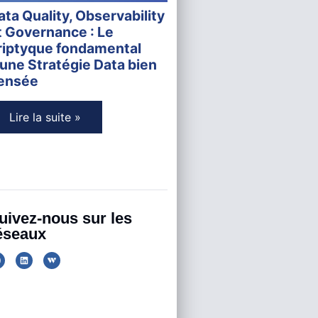
ata Quality, Observability
t Governance : Le
riptyque fondamental
'une Stratégie Data bien
ensée
Lire la suite »
uivez-nous sur les
éseaux