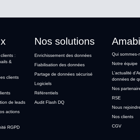
ux
Nos solutions
Amabi
Qui sommes-
lients :
Enrichissement des données
mails &
Notre équipe
Fiabilisation des données
L’actualité d’
Partage de données sécurisé
es clients
données de qu
Logiciels
Nos partenair
lients
Référentiels
RSE
tion de leads
Audit Flash DQ
Nous rejoindr
os actions
Nos clients
CGV
rmité RGPD