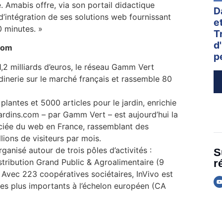
 Amabis offre, via son portail didactique
D
l d’intégration de ses solutions web fournissant
e
0 minutes. »
T
d
com
p
1,2 milliards d’euros, le réseau Gamm Vert
dinerie sur le marché français et rassemble 80
plantes et 5000 articles pour le jardin, enrichie
jardins.com – par Gamm Vert – est aujourd’hui la
réciée du web en France, rassemblant des
llions de visiteurs par mois.
ganisé autour de trois pôles d’activités :
S
r
istribution Grand Public & Agroalimentaire (9
 Avec 223 coopératives sociétaires, InVivo est
 des plus importants à l’échelon européen (CA