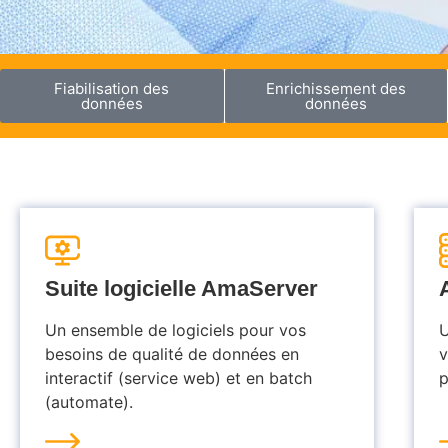
Fiabilisation des
Enrichissement des
données
données
Suite logicielle AmaServer
Un ensemble de logiciels pour vos
U
besoins de qualité de données en
v
interactif (service web) et en batch
p
(automate).