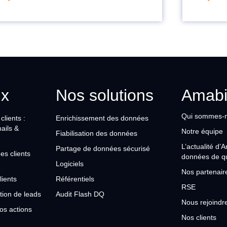
ux
Nos solutions
Amabi
Qui sommes-
lients :
Enrichissement des données
mails &
Notre équipe
Fiabilisation des données
L’actualité d’
Partage de données sécurisé
es clients
données de qu
Logiciels
Nos partenair
lients
Référentiels
RSE
tion de leads
Audit Flash DQ
Nous rejoindr
os actions
Nos clients