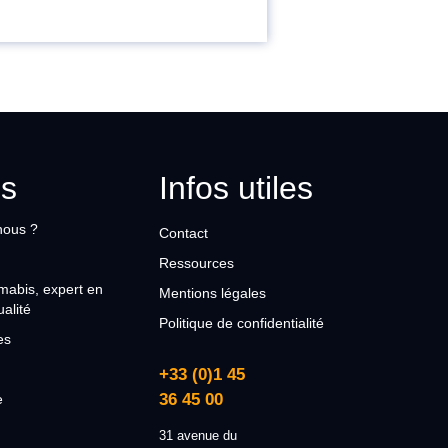
s
Infos utiles
nous ?
Contact
Ressources
Amabis, expert en
Mentions légales
alité
Politique de confidentialité
es
+33 (0)1 45
36 45 00
e
31 avenue du