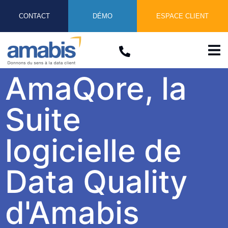
CONTACT
DÉMO
ESPACE CLIENT
AmaQore, la
Suite
logicielle de
Data Quality
d'Amabis