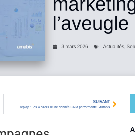
marketin
l’aveugle
3 mars 2026
Actualités
,
Sol
SUIVANT
Replay : Les 4 piliers d’une donnée CRM performante | Amabis
A
campagnes