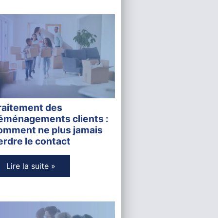
raitement des
éménagements clients :
omment ne plus jamais
erdre le contact
Lire la suite »