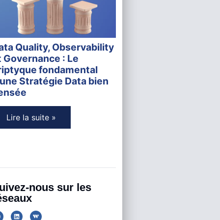
ata Quality, Observability
t Governance : Le
riptyque fondamental
'une Stratégie Data bien
ensée
Lire la suite »
uivez-nous sur les
éseaux