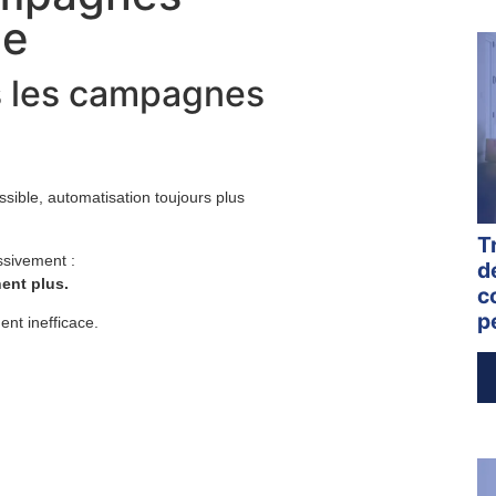
le
s les campagnes
essible, automatisation toujours plus
T
ssivement :
d
ent plus.
c
p
ent inefficace.