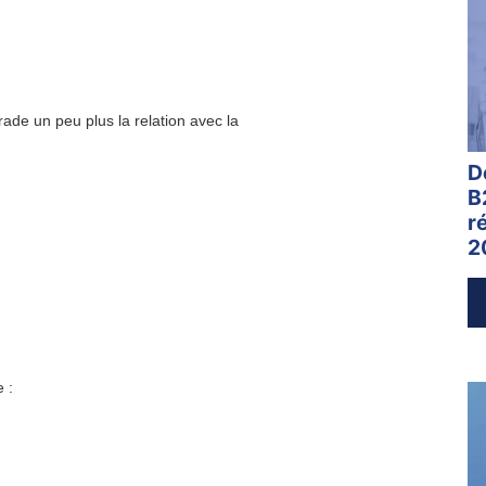
ade un peu plus la relation avec la
D
B
r
2
 :