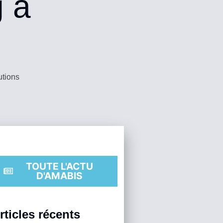
g à
utions
TOUTE L'ACTU
D'AMABIS
rticles récents