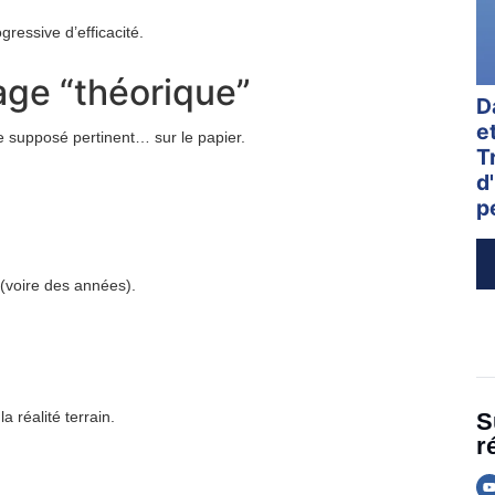
gressive d’efficacité.
lage “théorique”
D
e
supposé pertinent… sur le papier.
T
d
p
 (voire des années).
S
 réalité terrain.
r