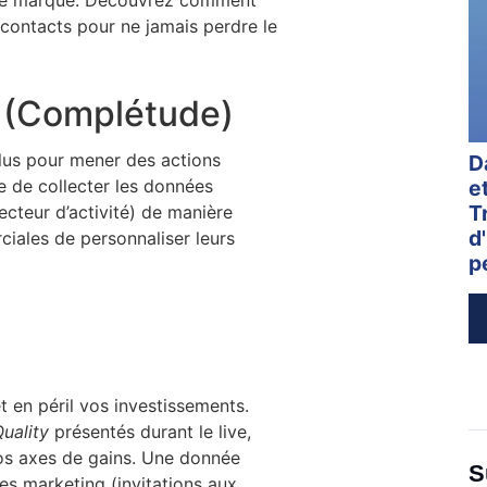
ge de marque. Découvrez comment
 contacts pour ne jamais perdre le
 (Complétude)
lus pour mener des actions
D
e de collecter les données
e
T
cteur d’activité) de manière
d
iales de personnaliser leurs
p
t en péril vos investissements.
uality
présentés durant le live,
s axes de gains. Une donnée
S
s marketing (invitations aux