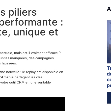
A
 piliers
performante :
te, unique et
rciale, mais est-il vraiment efficace ?
tunités manquées, des campagnes
s faussées.
T
nne nouvelle : le replay est disponible en
d
’
Amabis
partagent les clés
c
 votre outil CRM en une véritable
p