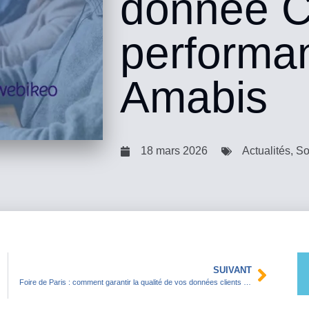
donnée 
performan
Amabis
18 mars 2026
Actualités
,
So
SUIVANT
Foire de Paris : comment garantir la qualité de vos données clients en plein salon ?