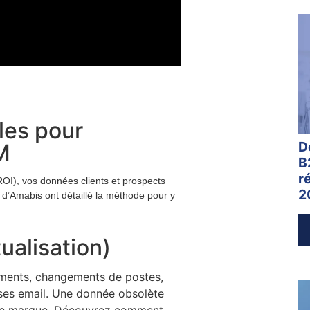
les pour
D
M
B
r
OI), vos données clients et prospects
2
s d’Amabis ont détaillé la méthode pour y
ualisation)
ements, changements de postes,
sses email. Une donnée obsolète