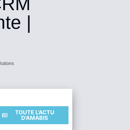
CRM
te |
lutions
TOUTE L'ACTU
D'AMABIS