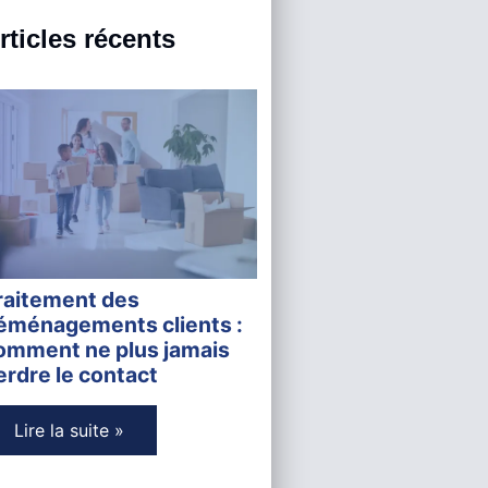
rticles récents
raitement des
éménagements clients :
omment ne plus jamais
erdre le contact
Lire la suite »