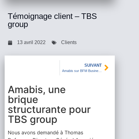
Témoignage client – TBS
group
13 avril 2022
Clients
SUIVANT
Amabis sur BFM Business : Comment la solution Amavu centralise vos données pour en faire un atout stratégique ?
Amabis, une
brique
structurante pour
TBS group
Nous avons demandé à Thomas