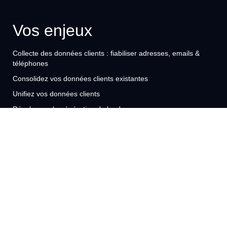
Vos enjeux
Collecte des données clients : fiabiliser adresses, emails &
téléphones
Consolidez vos données clients existantes
Unifiez vos données clients
Développez la génération de leads
Optimisez le ROI de vos actions marketing
Assurez votre conformité RGPD
Nos solutions
Enrichissement des données
Fiabilisation des données