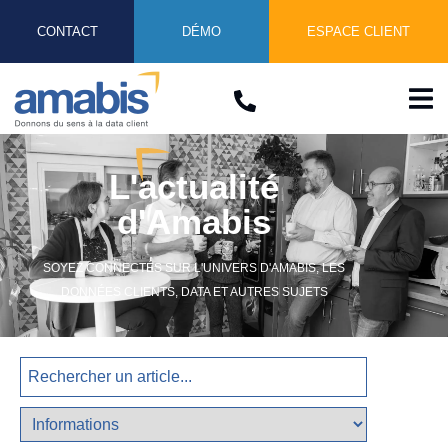
CONTACT
DÉMO
ESPACE CLIENT
L'actualité
d'Amabis
SOYEZ CONNECTÉS SUR L'UNIVERS D'AMABIS, LES
DONNÉES CLIENTS​, DATA ET AUTRES SUJETS